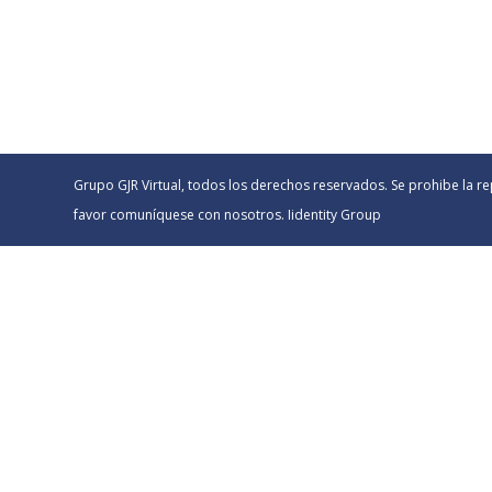
Grupo GJR Virtual, todos los derechos reservados. Se prohibe la re
favor comuníquese con nosotros. Iidentity Group